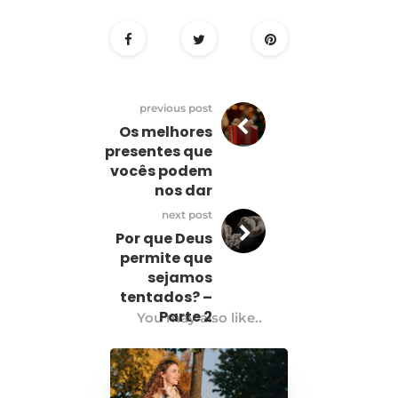
previous post
Os melhores
presentes que
vocês podem
nos dar
next post
Por que Deus
permite que
sejamos
tentados? –
Parte 2
You may also like..