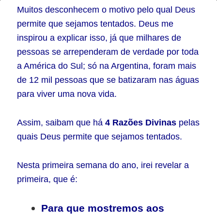
Por
Muitos desconhecem o motivo pelo qual Deus
que
permite que sejamos tentados. Deus me
inspirou a explicar isso, já que milhares de
Deus
pessoas se arrependeram de verdade por toda
permite
a América do Sul; só na Argentina, foram mais
que
de 12 mil pessoas que se batizaram nas águas
sejamos
para viver uma nova vida.
tentados?
–
Assim, saibam que há
4 Razões Divinas
pelas
Parte
quais Deus permite que sejamos tentados.
1
Nesta primeira semana do ano, irei revelar a
primeira, que é:
Para que mostremos aos