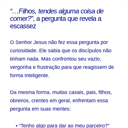
A
“…Filhos, tendes alguma coisa de
Pesca
comer?”
, a pergunta que revela a
Maravilhosa
escassez
–
Parte
O Senhor Jesus não fez essa pergunta por
curiosidade. Ele sabia que os discípulos não
8
tinham nada. Mas confrontou seu vazio,
vergonha e frustração para que reagissem de
forma inteligente.
Da mesma forma, muitas casais, pais, filhos,
obreiros, crentes em geral, enfrentam essa
pergunta em suas mentes:
• “Tenho algo para dar ao meu parceiro?”