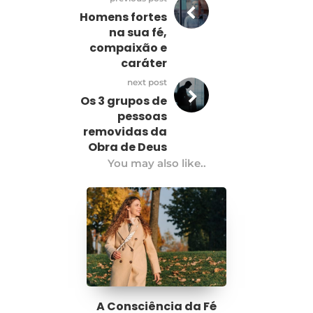
Homens fortes
na sua fé,
compaixão e
caráter
next post
Os 3 grupos de
pessoas
removidas da
Obra de Deus
You may also like..
A Consciência da Fé