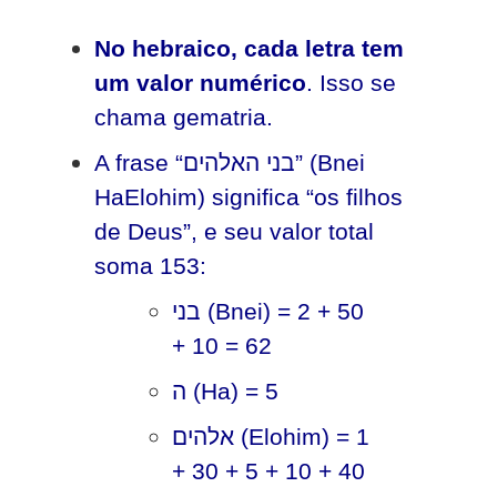
No hebraico, cada letra tem
um valor numérico
. Isso se
chama gematria.
A frase “בני האלהים” (Bnei
HaElohim) significa “os filhos
de Deus”, e seu valor total
soma 153:
בני (Bnei) = 2 + 50
+ 10 = 62
ה (Ha) = 5
אלהים (Elohim) = 1
+ 30 + 5 + 10 + 40