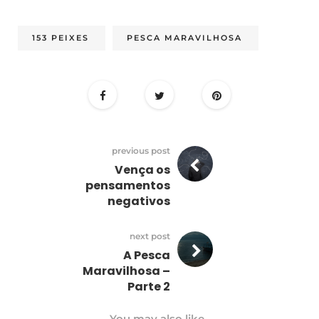
153 PEIXES
PESCA MARAVILHOSA
previous post
Vença os
pensamentos
negativos
next post
A Pesca
Maravilhosa –
Parte 2
You may also like..