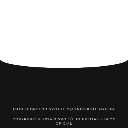
HABLECONELOBISPOJULIO@UNIVERSAL.ORG.AR
COPYRIGHT © 2024 BISPO JÚLIO FREITAS – BLOG
OFICIAL