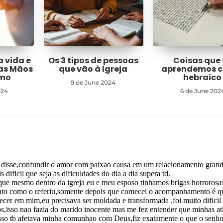
a vida e
Os 3 tipos de pessoas
Coisas que 
nas Mãos
que vão à Igreja
aprendemos 
imo
hebraico
9 de June 2024
024
6 de June 202