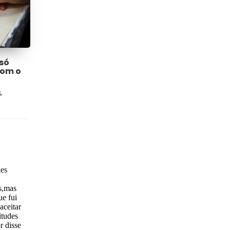
só
com o
4