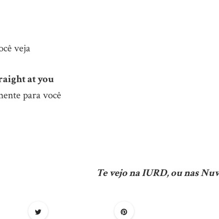
ocê veja
raight at you
mente para você
Te vejo na IURD, ou nas Nuv