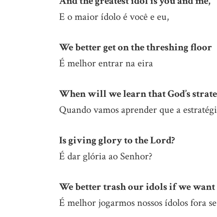
And the greatest idol is you and me,
E o maior ídolo é você e eu,
We better get on the threshing floor
É melhor entrar na eira
When will we learn that God’s strat
Quando vamos aprender que a estratég
Is giving glory to the Lord?
É dar glória ao Senhor?
We better trash our idols if we want 
É melhor jogarmos nossos ídolos fora s