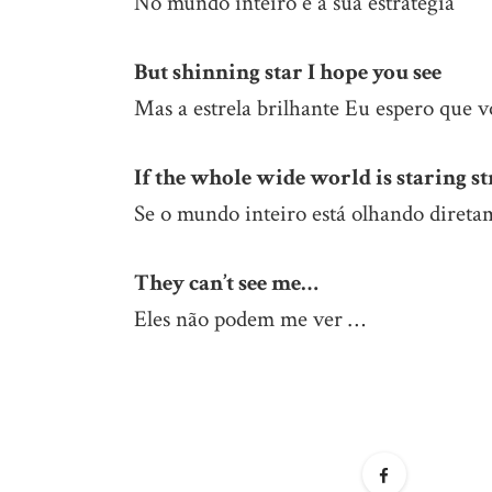
No mundo inteiro é a sua estratégia
But shinning star I hope you see
Mas a estrela brilhante Eu espero que v
If the whole wide world is staring st
Se o mundo inteiro está olhando direta
They can’t see me…
Eles não podem me ver …