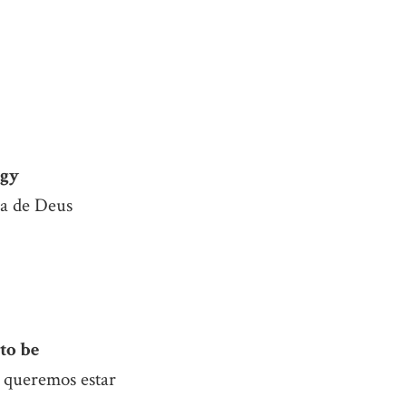
egy
ia de Deus
to be
e queremos estar