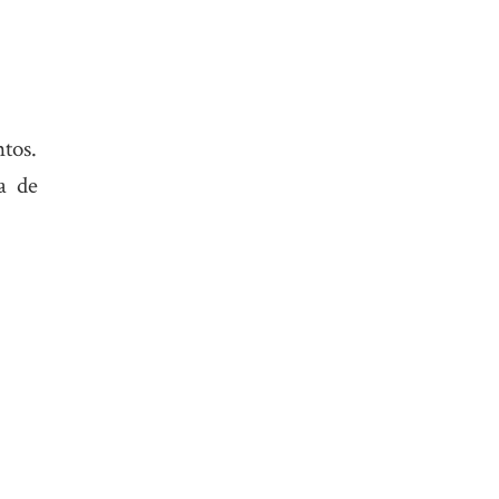
ntos.
a de