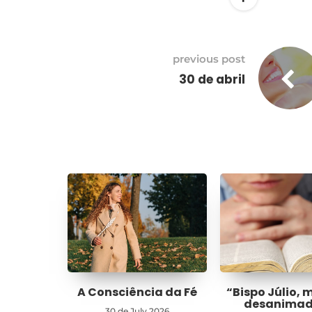
previous post
30 de abril
A Consciência da Fé
“Bispo Júlio, 
desanima
30 de July 2026