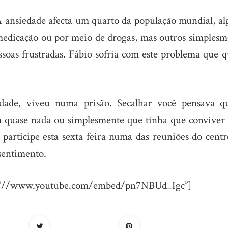
A ansiedade afecta um quarto da população mundial, al
edicação ou por meio de drogas, mas outros simplesm
soas frustradas.
Fábio sofria com este problema que q
dade, viveu numa prisão. Secalhar você pensava q
m quase nada ou simplesmente que tinha que conviver
 participe esta sexta feira numa das reuniões do cent
sentimento.
rc=”//www.youtube.com/embed/pn7NBUd_Igc”]