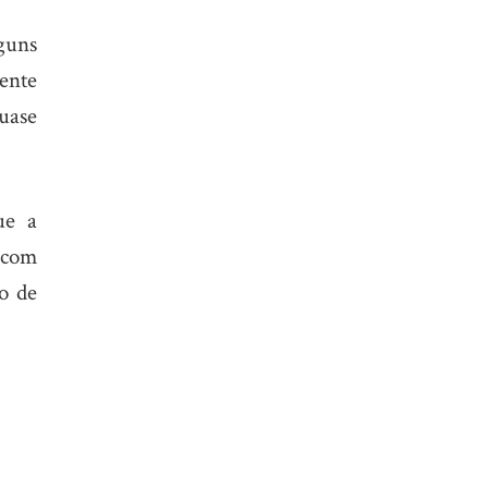
guns
ente
uase
ue a
 com
ro de