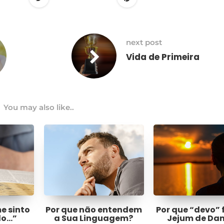
next post
Vida de Primeira
You may also like..
me sinto
Por que não entendem
Por que “devo” 
do…”
a Sua Linguagem?
Jejum de Dan