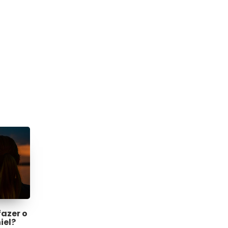
fazer o
iel?