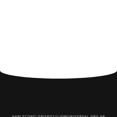
HABLECONELOBISPOJULIO@UNIVERSAL.ORG.AR