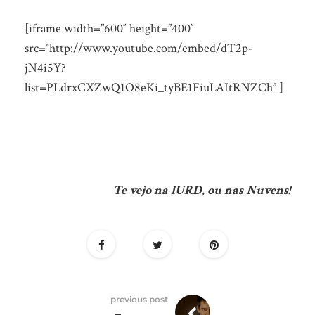
[iframe width=”600″ height=”400″
src=”http://www.youtube.com/embed/dT2p-
jN4i5Y?
list=PLdrxCXZwQ1O8eKi_tyBE1FiuLAItRNZCh” ]
Te vejo na IURD, ou nas Nuvens!
previous post