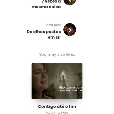
7 vezes a
mesma coisa
next post
De olhos postos
em si!
You may also like..
Contigo até o fim
10 de July 2024