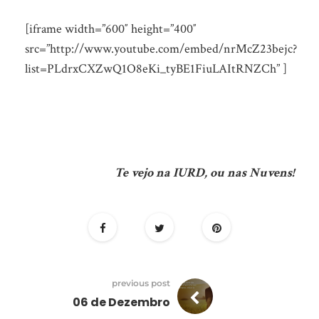
[iframe width=”600″ height=”400″
src=”http://www.youtube.com/embed/nrMcZ23bejc?
list=PLdrxCXZwQ1O8eKi_tyBE1FiuLAItRNZCh” ]
Te vejo na IURD, ou nas Nuvens!
previous post
06 de Dezembro