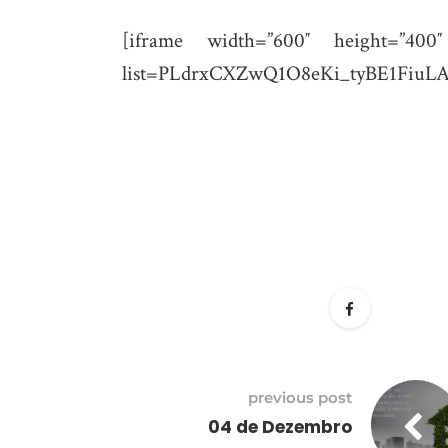
[iframe width=”600″ height=”400
list=PLdrxCXZwQ1O8eKi_tyBE1FiuLA
previous post
04 de Dezembro