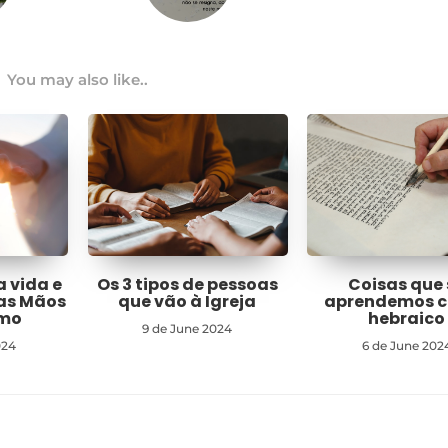
You may also like..
a vida e
Os 3 tipos de pessoas
Coisas que 
nas Mãos
que vão à Igreja
aprendemos 
imo
hebraico
9 de June 2024
024
6 de June 202