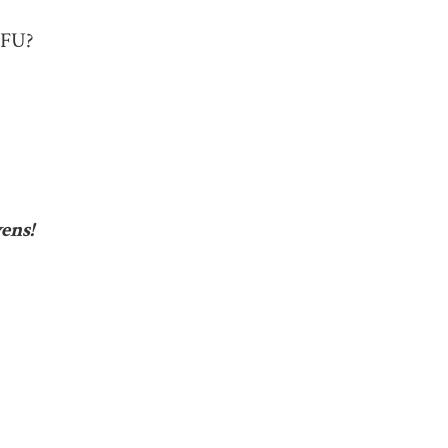
5FU?
ens!