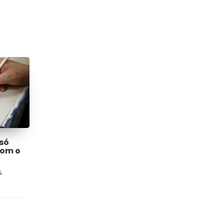
só
com o
4