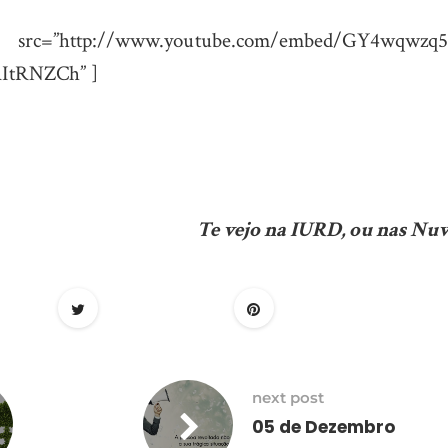
″ src=”http://www.youtube.com/embed/GY4wqwzq
ItRNZCh” ]
Te vejo na IURD, ou nas Nuv
next post
05 de Dezembro