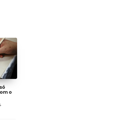
só
com o
4