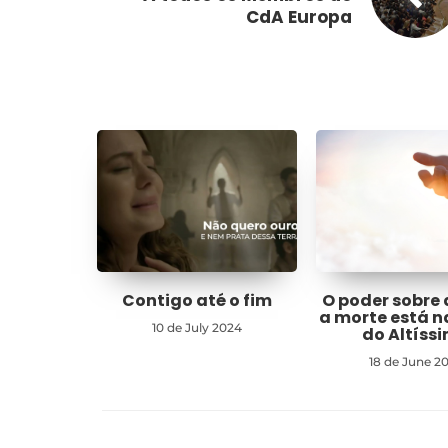
CdA Europa
Contigo até o fim
O poder sobre 
a morte está 
10 de July 2024
do Altíss
18 de June 2