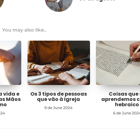
You may also like..
a vida e
Os 3 tipos de pessoas
Coisas que 
nas Mãos
que vão à Igreja
aprendemos 
imo
hebraico
9 de June 2024
024
6 de June 202