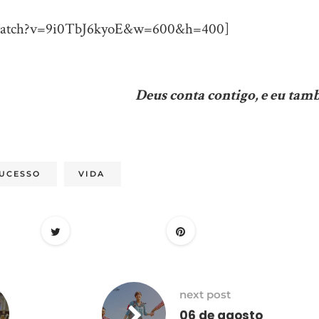
/watch?v=9i0TbJ6kyoE&w=600&h=400]
Deus conta contigo, e eu tam
UCESSO
VIDA
next post
06 de agosto