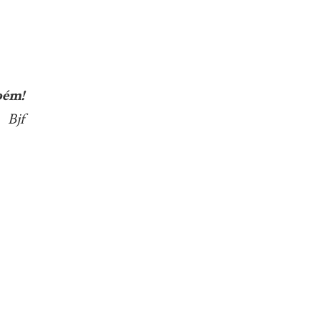
bém!
Bjf