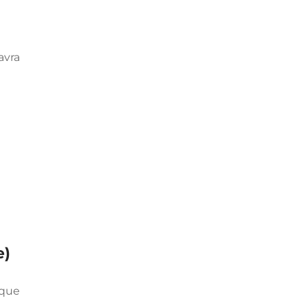
avra
e)
 que