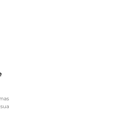
e
 mas
 sua