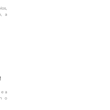
los,
, a
!
 e a
m o