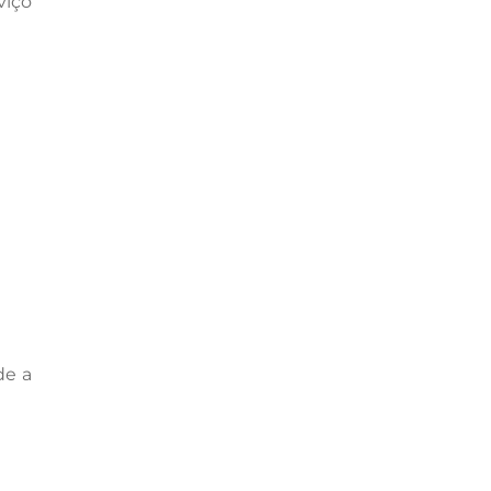
viço
de a