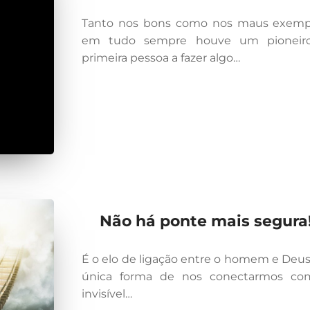
Tanto nos bons como nos maus exemp
em tudo sempre houve um pioneiro
primeira pessoa a fazer algo…
Não há ponte mais segura
É o elo de ligação entre o homem e Deus
única forma de nos conectarmos co
invisível…