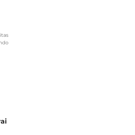
itas
endo
ai