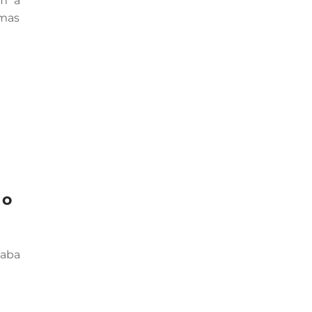
m a
emas
 o
aba