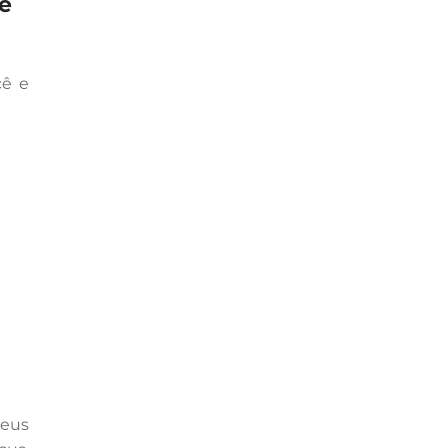
 e
cê e
eus