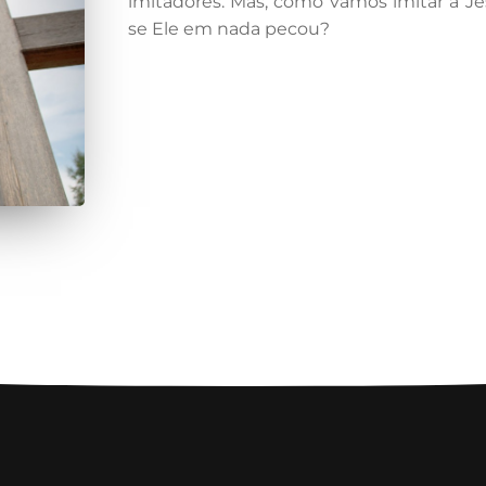
imitadores. Mas, como vamos imitar a Je
se Ele em nada pecou?