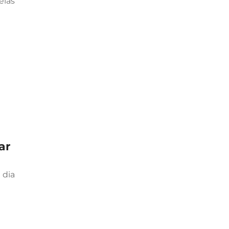
las
ar
 dia