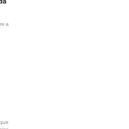
da
re a
que