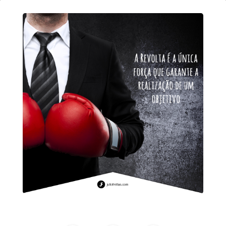
8
de
junho