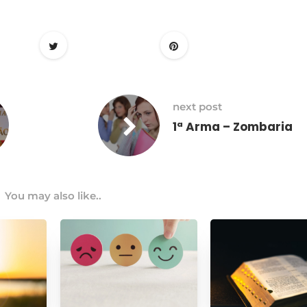
next post
1ª Arma – Zombaria
You may also like..