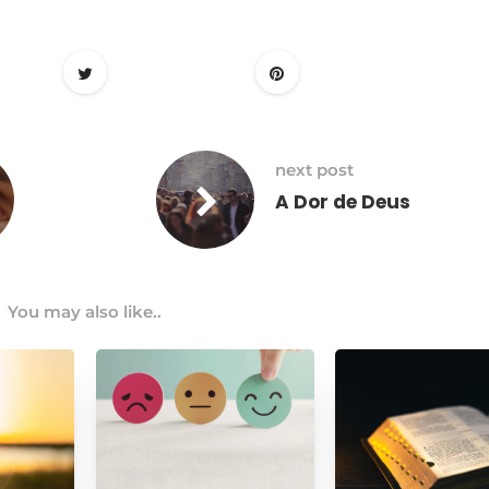
next post
A Dor de Deus
You may also like..