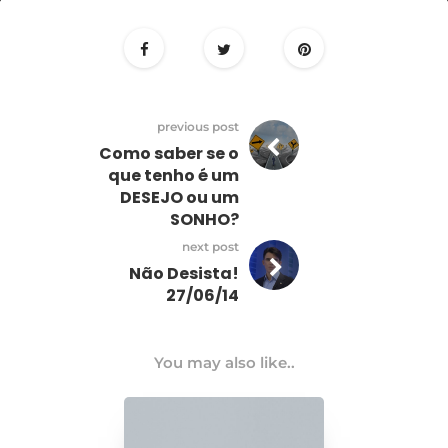
27
de
junho
previous post
Como saber se o
que tenho é um
DESEJO ou um
SONHO?
next post
Não Desista!
27/06/14
You may also like..