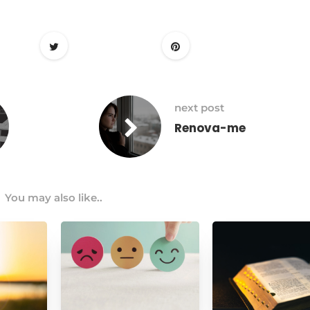
next post
Renova-me
You may also like..