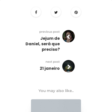
20
janeiro
previous post
Jejum de
Daniel, será que
preciso?
next post
21 janeiro
You may also like..