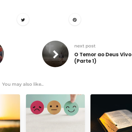
next post
O Temor ao Deus Vivo
(Parte 1)
You may also like..