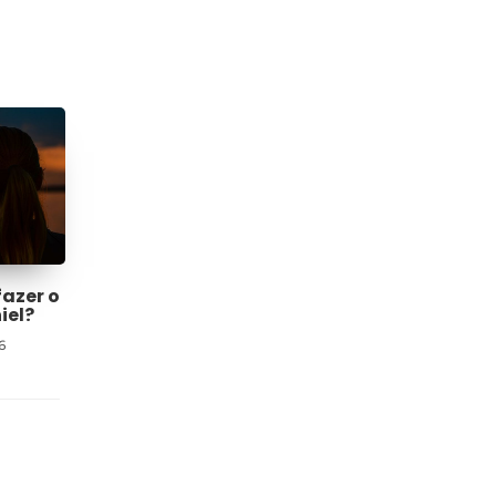
fazer o
iel?
6