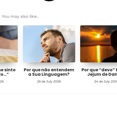
You may also like..
me sinto
Por que não entendem
Por que “devo” 
do…”
a Sua Linguagem?
Jejum de Dan
026
26 de July 2026
24 de July 202