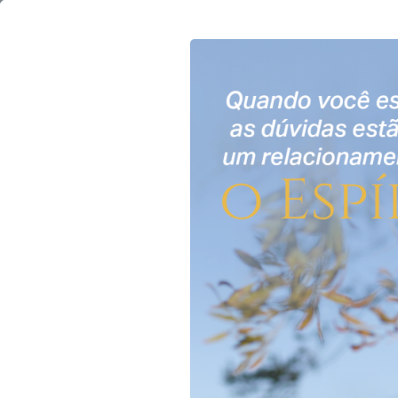
16
de
maio