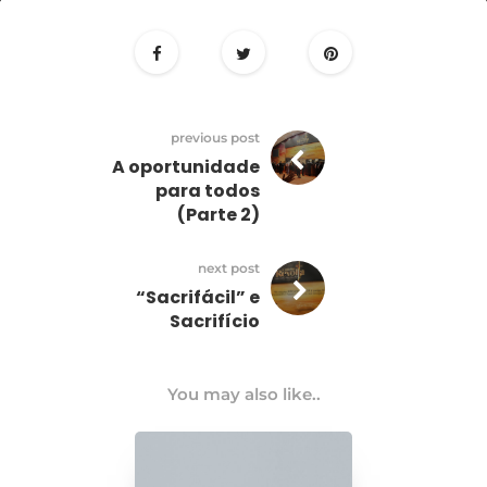
13
dezembro
previous post
A oportunidade
para todos
(Parte 2)
next post
“Sacrifácil” e
Sacrifício
You may also like..