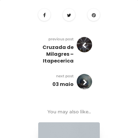
02
maio
previous post
Cruzada de
Milagres –
Itapecerica
next post
03 maio
You may also like..