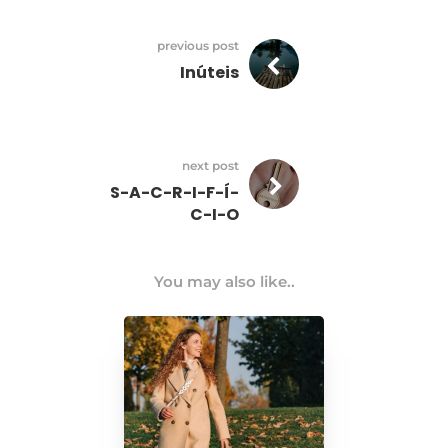
previous post
Inúteis
next post
S-A-C-R-I-F-Í-
C-I-O
You may also like..