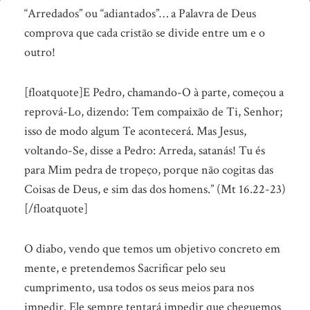
Você
“Arredados” ou “adiantados”… a Palavra de Deus
tem
comprova que cada cristão se divide entre um e o
outro!
“arredado”?
[floatquote]E Pedro, chamando-O à parte, começou a
reprová-Lo, dizendo: Tem compaixão de Ti, Senhor;
isso de modo algum Te acontecerá. Mas Jesus,
voltando-Se, disse a Pedro: Arreda, satanás! Tu és
para Mim pedra de tropeço, porque não cogitas das
Coisas de Deus, e sim das dos homens.” (Mt 16.22-23)
[/floatquote]
O diabo, vendo que temos um objetivo concreto em
mente, e pretendemos Sacrificar pelo seu
cumprimento, usa todos os seus meios para nos
impedir. Ele sempre tentará impedir que cheguemos