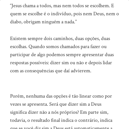
Você
“Jesus chama a todos, mas nem todos se escolhem. E
foi
quem se escolhe é o indivíduo, pois nem Deus, nem o
diabo, obrigam ninguém a nada.”
chamado,
não
Existem sempre dois caminhos, duas opções, duas
ouviu
escolhas. Quando somos chamados para fazer ou
porque
participar de algo podemos sempre apresentar duas
não
respostas possíveis: dizer sim ou não e depois lidar
quis…
com as consequências que daí advierem.
Porém, nenhuma das opções é tão linear como por
vezes se apresenta. Será que dizer sim a Deus
significa dizer não a nós próprios? Em parte sim,
todavia, o resultado final indica o contrário, indica
que se você diz sim a Deus está automaticamente a