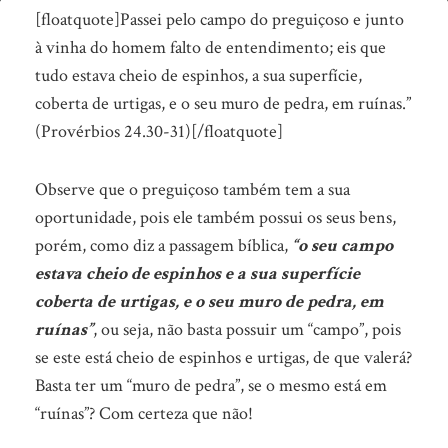
Você
[floatquote]Passei pelo campo do preguiçoso e junto
está
à vinha do homem falto de entendimento; eis que
tudo estava cheio de espinhos, a sua superfície,
tendo
coberta de urtigas, e o seu muro de pedra, em ruínas.”
a
(Provérbios 24.30-31)[/floatquote]
sua
oportunidade!
Observe que o preguiçoso também tem a sua
oportunidade, pois ele também possui os seus bens,
porém, como diz a passagem bíblica,
“o seu campo
estava cheio de espinhos e a sua superfície
coberta de urtigas, e o seu muro de pedra, em
ruínas”
, ou seja, não basta possuir um “campo”, pois
se este está cheio de espinhos e urtigas, de que valerá?
Basta ter um “muro de pedra”, se o mesmo está em
“ruínas”? Com certeza que não!