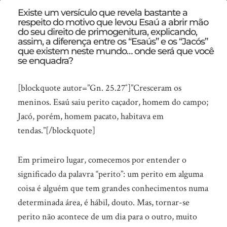
Você
Existe um versículo que revela bastante a
respeito do motivo que levou Esaú a abrir mão
é
do seu direito de primogenitura, explicando,
perito
assim, a diferença entre os “Esaús” e os “Jacós”
que existem neste mundo… onde será que você
em
se enquadra?
alguma
[blockquote autor=”Gn. 25.27″]”Cresceram os
coisa?
meninos. Esaú saiu perito caçador, homem do campo;
Jacó, porém, homem pacato, habitava em
tendas.”[/blockquote]
Em primeiro lugar, comecemos por entender o
significado da palavra “perito”: um perito em alguma
coisa é alguém que tem grandes conhecimentos numa
determinada área, é hábil, douto. Mas, tornar-se
perito não acontece de um dia para o outro, muito