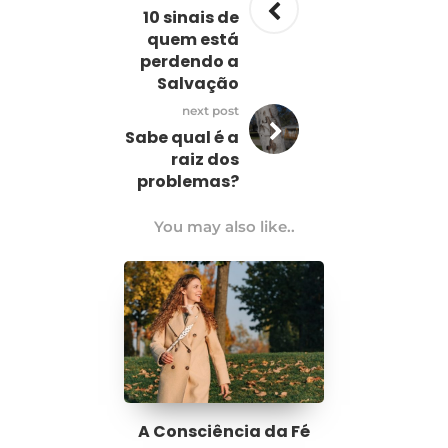
10 sinais de
quem está
perdendo a
Salvação
next post
Sabe qual é a
raiz dos
problemas?
You may also like..
A Consciência da Fé