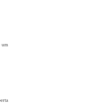
e um
erta