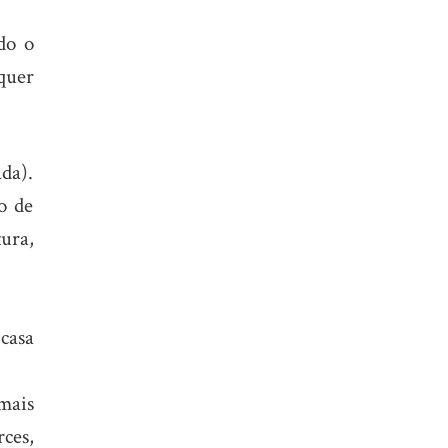
do o
quer
da).
o de
ura,
casa
mais
ces,