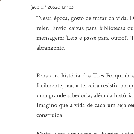
[audio:/12052011.mp3]
Todos
“Nesta época, gosto de tratar da vida.
somos
reler. Envio caixas para biblioteca
arquitetos
mensagem: ‘Leia e passe para outro!’. 
abrangente.
Penso na história dos Três Porquinho
facilmente, mas a terceira resistiu por
uma grande sabedoria, além da história 
Imagino que a vida de cada um seja se
construída.
Muita gente aproxima-se de mim e diz: