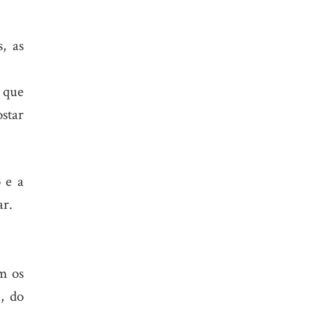
, as
 que
ostar
 e a
ar.
am os
, do