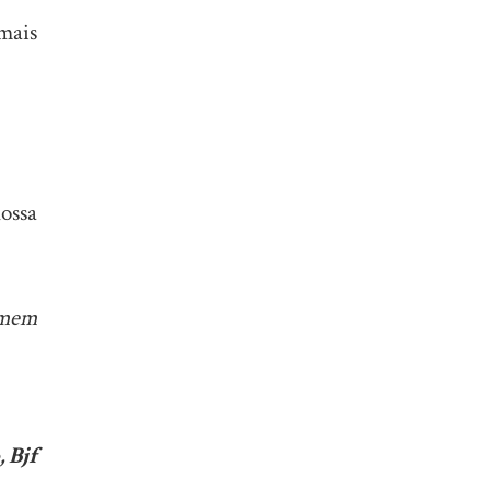
mais
ossa
omem
 Bjf