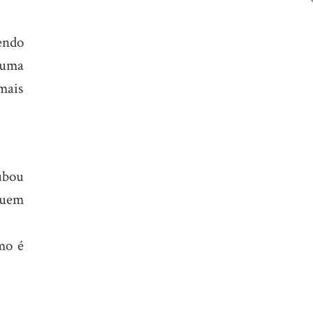
endo
 uma
mais
ubou
ssuem
mo é