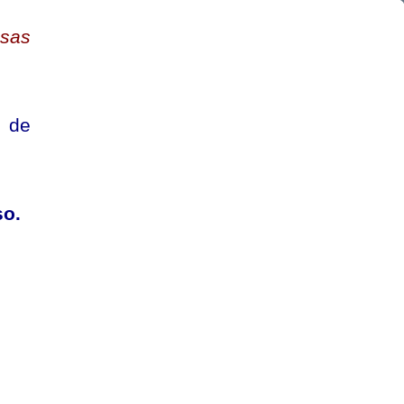
ssas
s de
so.