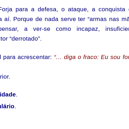
orja para a defesa, o ataque, a conquista
a aí. Porque de nada serve ter “armas nas m
nsar, a ver-se como incapaz, insuficien
or “derrotado”.
l para acrescentar:
“… diga o fraco: Eu sou for
ior.
idade
.
lário
.