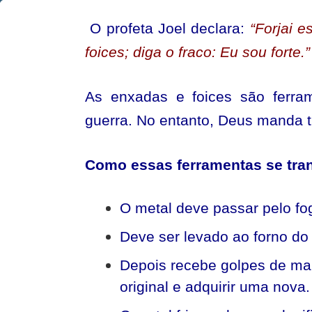
Todo
O profeta Joel declara:
“
Forjai 
homem
foices; diga o fraco: Eu sou forte.
”
deve
saber
As enxadas e foices são ferra
guerra. No entanto, Deus manda t
Como essas ferramentas se tra
O metal deve passar pelo fo
Deve ser levado ao forno do f
Depois recebe golpes de mar
original e adquirir uma nova.