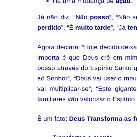
Há uma mudança de
ação
.
Já não diz: “Não
posso
”, “Não 
perdido
”, “É
muito tarde
”, “Já
ten
Agora declara: “Hoje decido deixa
importa é que Deus crê em mim
posso através do Espírito Santo 
ao Senhor”, “Deus vai usar o meu
vai multiplicar-se”, “Este giga
familiares vão valorizar o Espírito
É um fato:
Deus Transforma as f