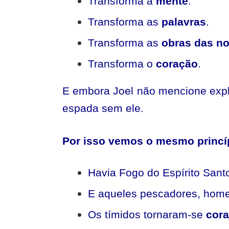
Transforma a
mente
.
Transforma as
palavras
.
Transforma as
obras das n
Transforma o
coração
.
E embora Joel não mencione expli
espada sem ele.
Por isso vemos o mesmo princí
Havia Fogo do Espírito Sant
E aqueles pescadores, hom
Os tímidos tornaram-se
cora