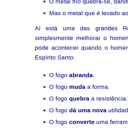
O metal frio quebra-se, danif
Mas o metal que é levado ao
Aí está uma das grandes R
simplesmente melhorar o homem
pode acontecer quando o home
Espírito Santo.
O fogo
abranda
.
O fogo
muda
a forma.
O fogo
quebra
a resistência.
O fogo
dá uma nova
utilidad
O fogo
converte
uma ferrame