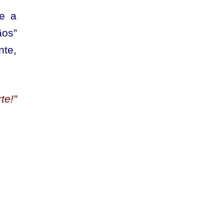
 e a
ãos”
te,
te!”