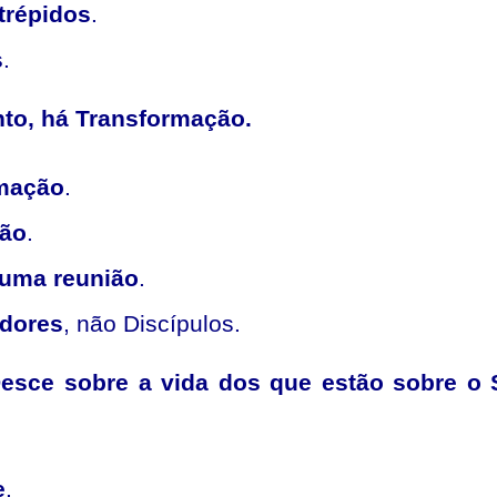
trépidos
.
s
.
to, há Transformação.
rmação
.
ão
.
uma reunião
.
dores
, não Discípulos.
sce sobre a vida dos que estão sobre o 
e
.