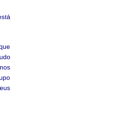
está
 que
udo
emos
rupo
meus