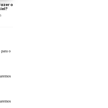
fazer o
iel?
6