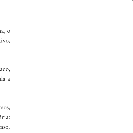
a, o
ivo,
ado,
la a
amos,
ria:
aso,