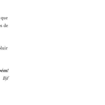
o que
os de
oluir
bém!
Bjf