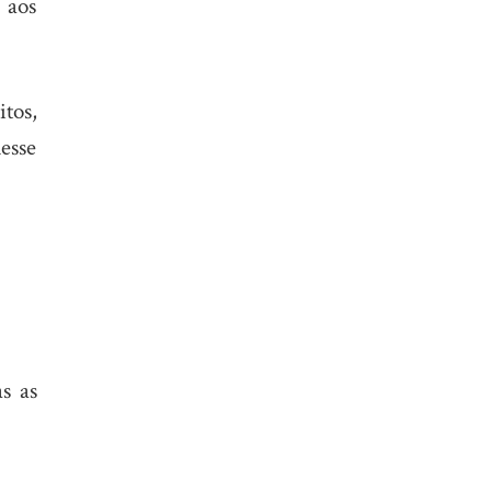
 aos
tos,
desse
s as