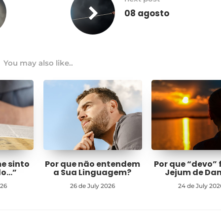
08 agosto
You may also like..
me sinto
Por que não entendem
Por que “devo” 
do…”
a Sua Linguagem?
Jejum de Dan
026
26 de July 2026
24 de July 202