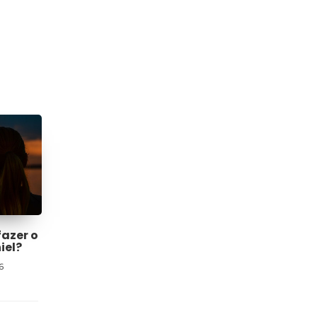
fazer o
iel?
6