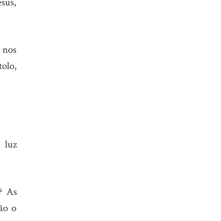
sus,
 nos
olo,
 luz
? As
ão o