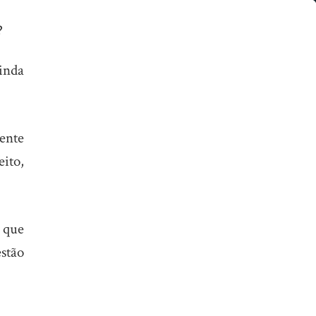
?
inda
ente
ito,
 que
stão