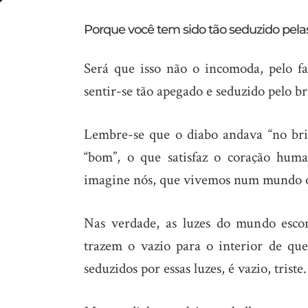
Sente-
Porque você tem sido tão seduzido pe
se
Será que isso não o incomoda, pelo fa
ofuscado
sentir-se tão apegado e seduzido pelo 
pelas
luzes
Lembre-se que o diabo andava “no bril
deste
“bom”, o que satisfaz o coração hu
mundo?
imagine nós, que vivemos num mundo on
Nas verdade, as luzes do mundo esco
trazem o vazio para o interior de que
seduzidos por essas luzes, é vazio, triste.