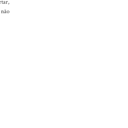
tar,
 não