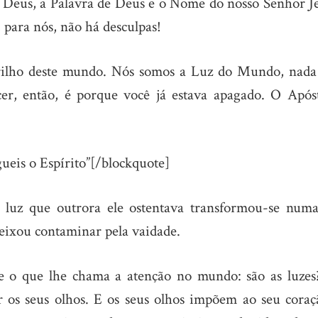
e Deus, a Palavra de Deus e o Nome do nosso Senhor Je
e, para nós, não há desculpas!
brilho deste mundo. Nós somos a Luz do Mundo, nada
cer, então, é porque você já estava apagado. O Apóst
ueis o Espírito”[/blockquote]
 a luz que outrora ele ostentava transformou-se numa
deixou contaminar pela vaidade.
re o que lhe chama a atenção no mundo: são as luzes
ir os seus olhos. E os seus olhos impõem ao seu coraç