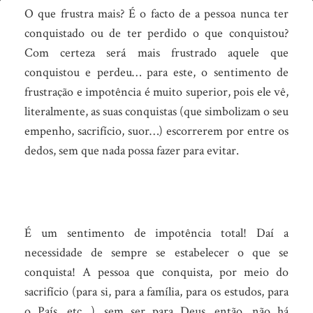
Sem
O que frustra mais? É o facto de a pessoa nunca ter
isto
conquistado ou de ter perdido o que conquistou?
Com certeza será mais frustrado aquele que
você
conquistou e perdeu… para este, o sentimento de
perde
frustração e impotência é muito superior, pois ele vê,
sempre!
literalmente, as suas conquistas (que simbolizam o seu
empenho, sacrifício, suor…) escorrerem por entre os
dedos, sem que nada possa fazer para evitar.
É um sentimento de impotência total! Daí a
necessidade de sempre se estabelecer o que se
conquista! A pessoa que conquista, por meio do
sacrifício (para si, para a família, para os estudos, para
o País, etc…), sem ser para Deus, então, não há