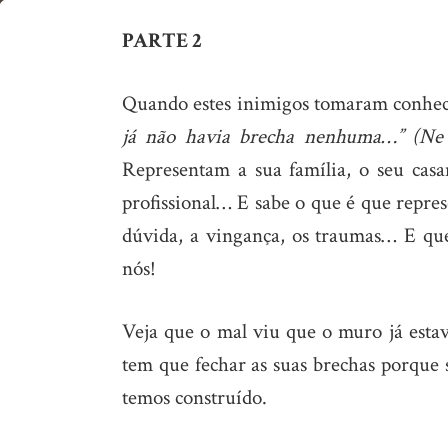
Reconstrução
PARTE 2
do
corpo,
Quando estes inimigos tomaram conhec
alma
já não havia brecha nenhuma…” (Ne 
e
Representam a sua família, o seu casa
espírito
profissional… E sabe o que é que repre
(Pt.2)
dúvida, a vingança, os traumas… E qu
nós!
Veja que o mal viu que o muro já estav
tem que fechar as suas brechas porque s
temos construído.