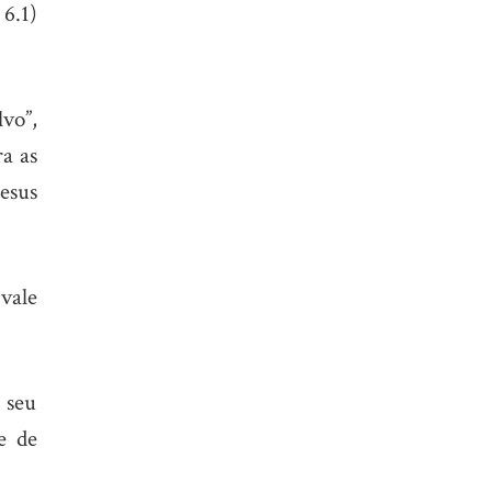
6.1)
vo”,
a as
Jesus
vale
 seu
e de