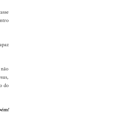
asse
ntro
capaz
 não
esus,
o do
bém!