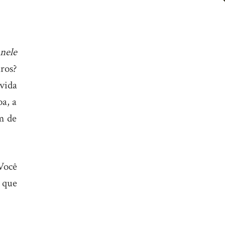
nele
ros?
vida
a, a
m de
Você
o que