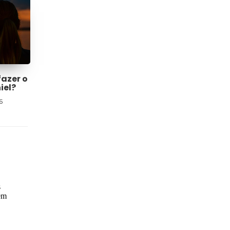
fazer o
iel?
6