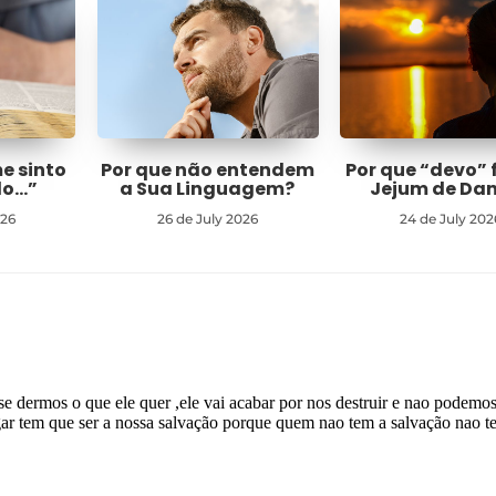
me sinto
Por que não entendem
Por que “devo” 
do…”
a Sua Linguagem?
Jejum de Dan
026
26 de July 2026
24 de July 202