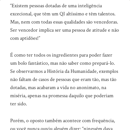
Quem
“Existem pessoas dotadas de uma inteligência
(só)
excecional, que têm um QI altíssimo e têm talentos.
Mas, nem com todas essas qualidades são vencedoras.
espera
Ser vencedor implica ser uma pessoa de atitude e não
nunca
com aptidões!”
alcança!
É como ter todos os ingredientes para poder fazer
um bolo fantástico, mas não saber como prepará-lo.
Se observarmos a História da Humanidade, exemplos
não faltam de casos de pessoas que eram tão, mas tão
dotadas, mas acabaram a vida no anonimato, na
miséria, apenas na promessa daquilo que poderiam
ter sido.
Porém, o oposto também acontece com frequência,
ou você nunca ouviu alguém dizer: “ninguém dava