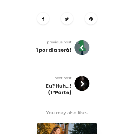
previous post
1 por dia será!
next post
Eu? Huh…!
(1ªParte)
You may also like..