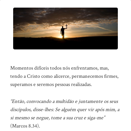
Qual
o
preço
a
pagar
pela
sua
Momentos difíceis todos nós enfrentamos, mas,
vida?
tendo a Cristo como alicerce, permanecemos firmes,
(cont)
superamos e seremos pessoas realizadas.
“Então, convocando a multidão e juntamente os seus
discípulos, disse-lhes: Se alguém quer vir após mim, a
si mesmo se negue, tome a sua cruz e siga-me”
(Marcos 8.34).