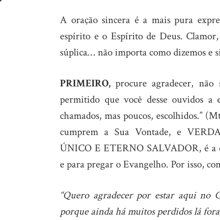
Qual
A oração sincera é a mais pura expre
é
espírito e o Espírito de Deus. Clamor
a
súplica… não importa como dizemos e s
oração
que
PRIMEIRO,
procure agradecer, não
Deus
permitido que você desse ouvidos a
quer
chamados, mas poucos, escolhidos.” (Mt 
ouvir
cumprem a Sua Vontade, e VE
de
ÚNICO E ETERNO SALVADOR, é a corag
si?
e para pregar o Evangelho. Por isso, co
“Quero agradecer por estar aqui no 
porque ainda há muitos perdidos lá for