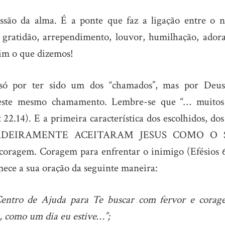
ssão da alma. É a ponte que faz a ligação entre o n
, gratidão, arrependimento, louvor, humilhação, adora
im o que dizemos!
 só por ter sido um dos “chamados”, mas por Deus
 este mesmo chamamento. Lembre-se que “… muitos
22.14). E a primeira característica dos escolhidos, do
RDADEIRAMENTE ACEITARAM JESUS COMO O 
em. Coragem para enfrentar o inimigo (Efésios 6
mece a sua oração da seguinte maneira:
Centro de Ajuda para Te buscar com fervor e cora
a, como um dia eu estive…”;