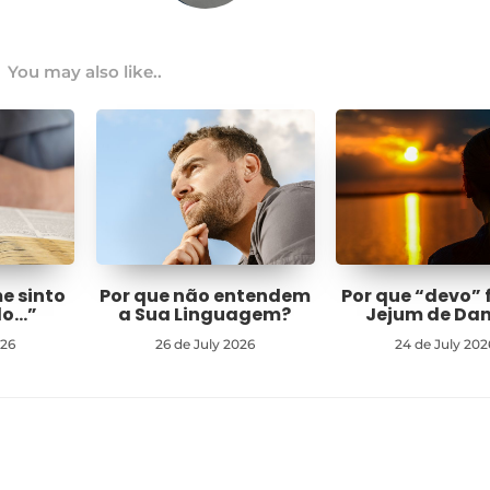
You may also like..
me sinto
Por que não entendem
Por que “devo” 
do…”
a Sua Linguagem?
Jejum de Dan
026
26 de July 2026
24 de July 202