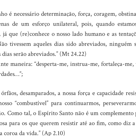
o é necessário determinação, força, coragem, obstina
penas de um esforço unilateral, pois, quando estamo
, já que (re)conhece o nosso lado humano e as tentaçõ
“Não tivessem aqueles dias sido abreviados, ninguém s
s dias serão abreviados.” (Mt 24.22)
inte maneira: “desperta-me, instrua-me, fortaleça-me,
rdades…”;
órfãos, desamparados, a nossa força e capacidade resi
osso “combustível” para continuarmos, perseverarmo
dão. Como tal, o Espírito Santo não é um complemento 
osa para os que querem resistir até ao fim, como diz a
 a coroa da vida.” (Ap 2.10)