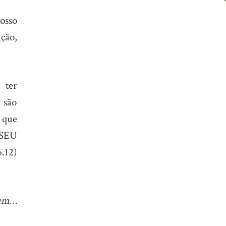
osso
ção,
 ter
 são
s que
SEU
.12)
gem…