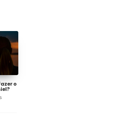
fazer o
iel?
6