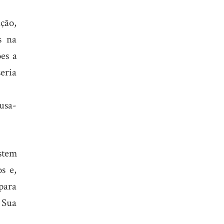
ção,
s na
es a
eria
 usa-
stem
s e,
para
 Sua