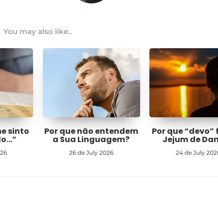
You may also like..
me sinto
Por que não entendem
Por que “devo” 
do…”
a Sua Linguagem?
Jejum de Dan
026
26 de July 2026
24 de July 202