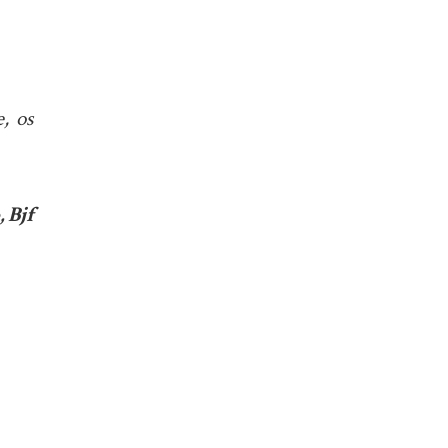
, os
 Bjf