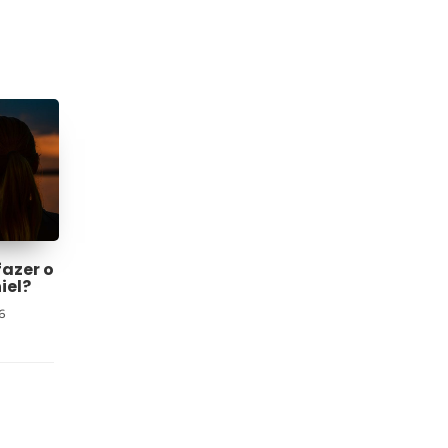
fazer o
iel?
6