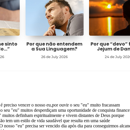
me sinto
Por que não entendem
Por que “devo” 
do…”
a Sua Linguagem?
Jejum de Dan
026
26 de July 2026
24 de July 202