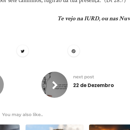
por sete caminhos, fugirão da tua presença.” (Dt 28.7)
Te vejo na IURD, ou nas Nuv
next post
22 de Dezembro
You may also like..