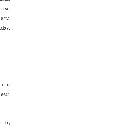
bo se
esta
adas,
; e o
esta
 ti;