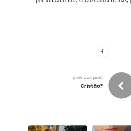
por um caminho, sairão contra ti, mas, 
previous post
Cristão?