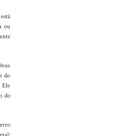
está
a ou
ente
 Deus
m do
 Ele
m do
 erro
tal;