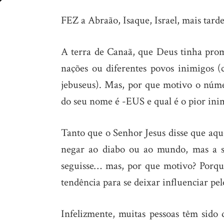
Os
FEZ a Abraão, Isaque, Israel, mais tard
7
“EUS”
A terra de Canaã, que Deus tinha prom
nações ou diferentes povos inimigos (
jebuseus). Mas, por que motivo o núme
do seu nome é -EUS e qual é o pior in
Tanto que o Senhor Jesus disse que aque
negar ao diabo ou ao mundo, mas a s
seguisse… mas, por que motivo? Porque
tendência para se deixar influenciar pel
Infelizmente, muitas pessoas têm sido 