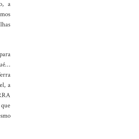
o, a
emos
lhas
para
osué…
erra
l, a
ERRA
 que
mesmo