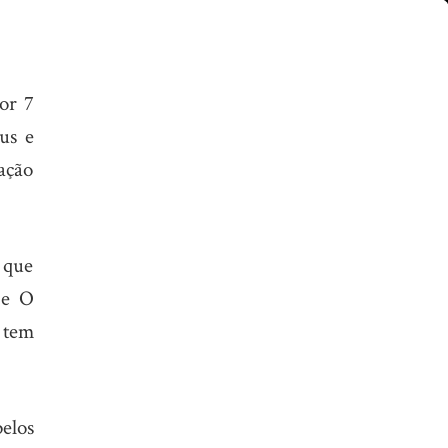
or 7
us e
ação
a que
 e O
 tem
elos