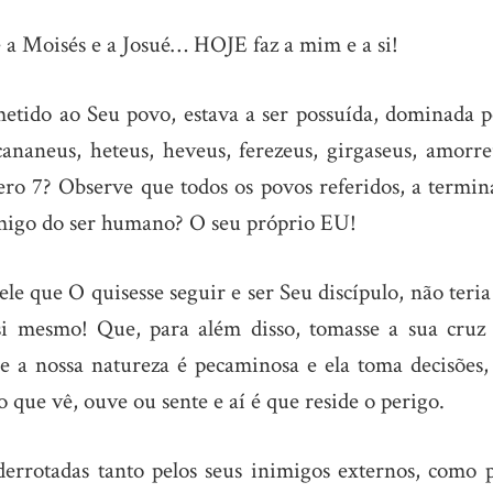
e a Moisés e a Josué… HOJE faz a mim e a si!
etido ao Seu povo, estava a ser possuída, dominada p
cananeus, heteus, heveus, ferezeus, girgaseus, amorre
ro 7? Observe que todos os povos referidos, a termin
imigo do ser humano? O seu próprio EU!
le que O quisesse seguir e ser Seu discípulo, não teri
i mesmo! Que, para além disso, tomasse a sua cruz
 a nossa natureza é pecaminosa e ela toma decisões,
o que vê, ouve ou sente e aí é que reside o perigo.
derrotadas tanto pelos seus inimigos externos, como p