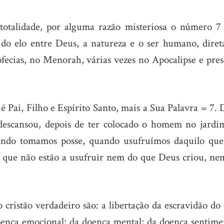
totalidade, por alguma razão misteriosa o número 7 
 do elo entre Deus, a natureza e o ser humano, diret
ofecias, no Menorah, várias vezes no Apocalipse e pres
é Pai, Filho e Espírito Santo, mais a Sua Palavra = 7.
descansou, depois de ter colocado o homem no jardi
uando tomamos posse, quando usufruímos daquilo que
 que não estão a usufruir nem do que Deus criou, ne
 cristão verdadeiro são: a libertação da escravidão do
doença emocional; da doença mental; da doença sentimen