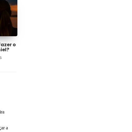
fazer o
iel?
6