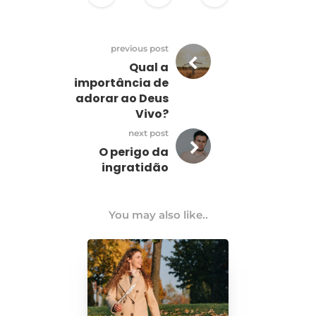
previous post
Qual a
importância de
adorar ao Deus
Vivo?
next post
O perigo da
ingratidão
You may also like..