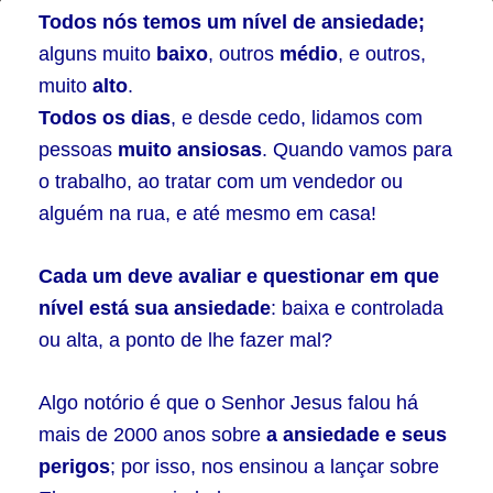
Onde
Todos nós temos um nível de ansiedade;
tudo
alguns muito
baixo
, outros
médio
, e outros,
muito
alto
.
acontece
Todos os dias
, e desde cedo, lidamos com
com
pessoas
muito ansiosas
. Quando vamos para
rapidez
o trabalho, ao tratar com um vendedor ou
e
alguém na rua, e até mesmo em casa!
urgência
Cada um deve avaliar e questionar em que
nível está sua ansiedade
: baixa e controlada
ou alta, a ponto de lhe fazer mal?
Algo notório é que o Senhor Jesus falou há
mais de 2000 anos sobre
a ansiedade e seus
perigos
; por isso, nos ensinou a lançar sobre