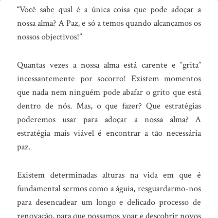
O
“Você sabe qual é a única coisa que pode adoçar a
que
nossa alma? A Paz, e só a temos quando alcançamos os
nossos objectivos!”
pode
adoçar
Quantas vezes a nossa alma está carente e “grita”
a
incessantemente por socorro! Existem momentos
nossa
que nada nem ninguém pode abafar o grito que está
alma?
dentro de nós.
Mas, o que fazer? Que estratégias
poderemos usar para adoçar a nossa alma? A
estratégia mais viável é encontrar a tão necessária
paz.
Existem determinadas alturas na vida em que é
fundamental sermos como a águia, resguardarmo-nos
para desencadear um longo e delicado processo de
renovação, para que possamos voar e descobrir novos