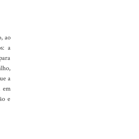
o, ao
s: a
 para
ilho,
que a
a em
ão e