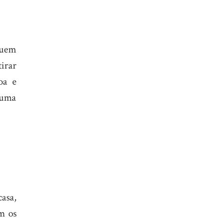
quem
tirar
oa e
o uma
asa,
m os