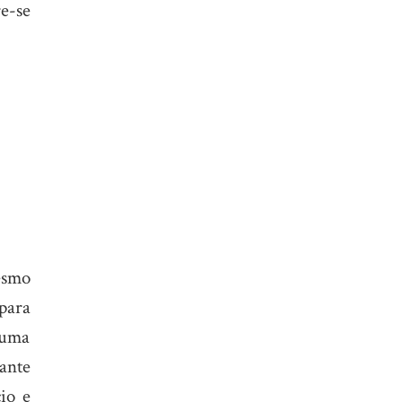
re-se
esmo
 para
 uma
rante
io e