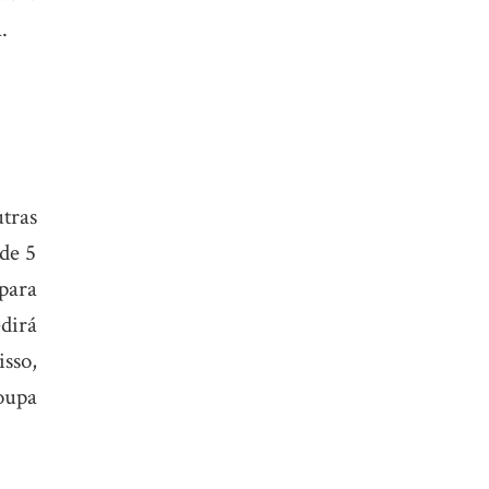
.
utras
 de 5
 para
dirá
sso,
roupa