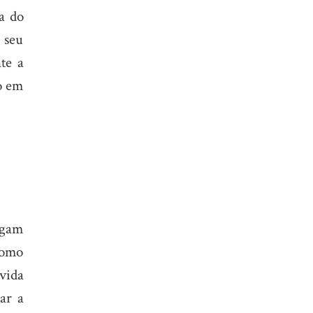
a do
 seu
te a
o em
egam
como
vida
ar a