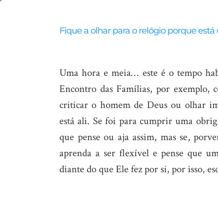
O
Fique a olhar para o relógio porque est
que
fazer
para
Uma hora e meia… este é o tempo hab
IMPEDIR
Encontro das Famílias, por exemplo, c
que
criticar o homem de Deus ou olhar im
a
está ali.
Se foi para cumprir uma obrig
sua
que pense ou aja assim, mas se, porve
vinda
aprenda a ser flexível e pense que 
à
diante do que Ele fez por si, por isso, es
Igreja
seja
produtiva?