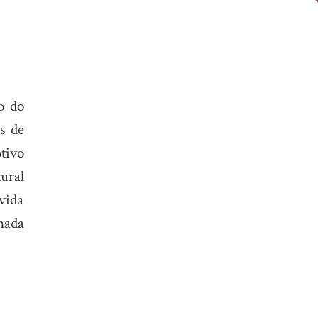
o do
s de
tivo
ural
vida
nada