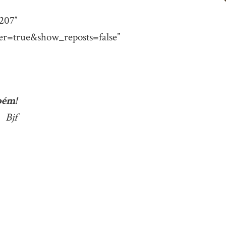
07″
r=true&show_reposts=false”
bém!
Bjf