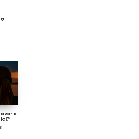
do
fazer o
iel?
6