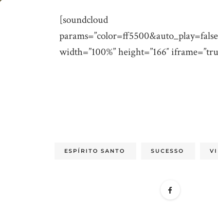
O
[soundcloud url=”https:/
que
params=”color=ff5500&auto_play=fals
determina
width=”100%” height=”166″ iframe=”tru
o
sucesso
na
nossa
vida?
ESPÍRITO SANTO
SUCESSO
V