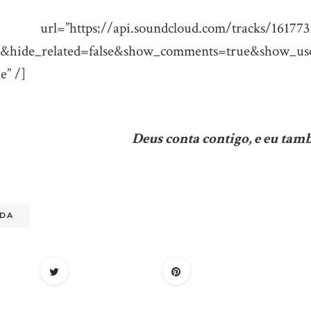
/api.soundcloud.com/tracks/1617732
e&hide_related=false&show_comments=true&show_use
e” /]
Deus conta contigo, e eu tam
IDA