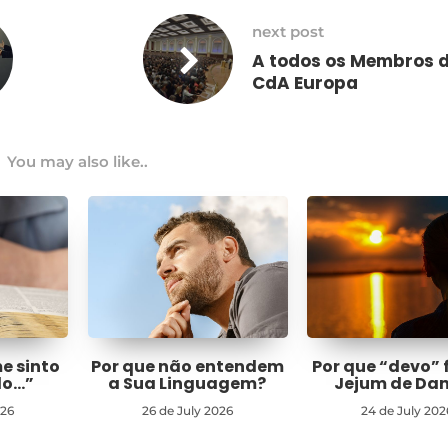
next post
A todos os Membros 
CdA Europa
You may also like..
me sinto
Por que não entendem
Por que “devo” 
do…”
a Sua Linguagem?
Jejum de Dan
026
26 de July 2026
24 de July 202