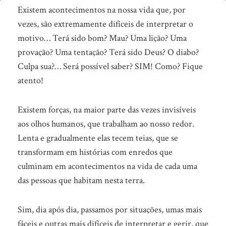
O
Existem acontecimentos na nossa vida que, por
diabo
vezes, são extremamente difíceis de interpretar o
motivo… Terá sido bom? Mau? Uma lição? Uma
tenta…
provação? Uma tentação? Terá sido Deus? O diabo?
DEUS
Culpa sua?… Será possível saber? SIM! Como? Fique
PROVA!
atento!
Existem forças, na maior parte das vezes invisíveis
aos olhos humanos, que trabalham ao nosso redor.
Lenta e gradualmente elas tecem teias, que se
transformam em histórias com enredos que
culminam em acontecimentos na vida de cada uma
das pessoas que habitam nesta terra.
Sim, dia após dia, passamos por situações, umas mais
fáceis e outras mais difíceis de interpretar e gerir, que