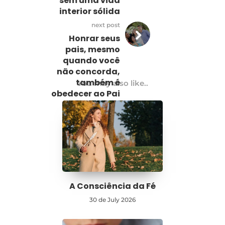
sem uma vida
interior sólida
next post
Honrar seus
pais, mesmo
quando você
não concorda,
também é
You may also like..
obedecer ao Pai
Celestial
A Consciência da Fé
30 de July 2026