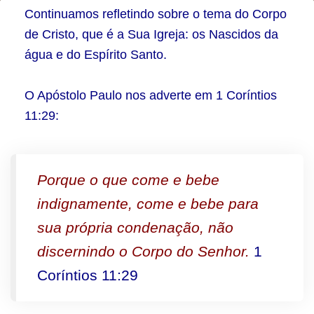
O
Continuamos refletindo sobre o tema do Corpo
Corpo
de Cristo, que é a Sua Igreja: os Nascidos da
água e do Espírito Santo.
de
Cristo
O Apóstolo Paulo nos adverte em 1 Coríntios
e
11:29:
a
Santa
Ceia
Porque o que come e bebe
indignamente, come e bebe para
sua própria condenação, não
discernindo o Corpo do Senhor.
1
Coríntios 11:29