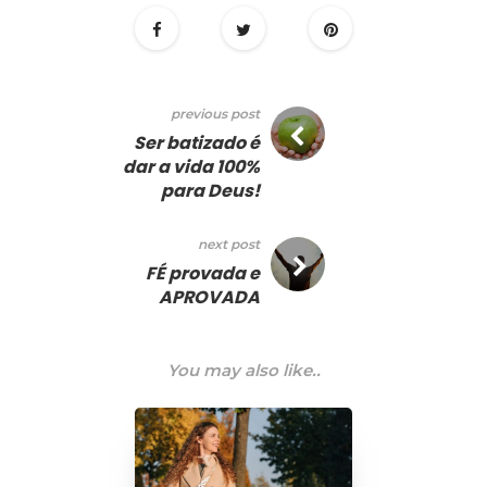
previous post
Ser batizado é
dar a vida 100%
para Deus!
next post
FÉ provada e
APROVADA
You may also like..